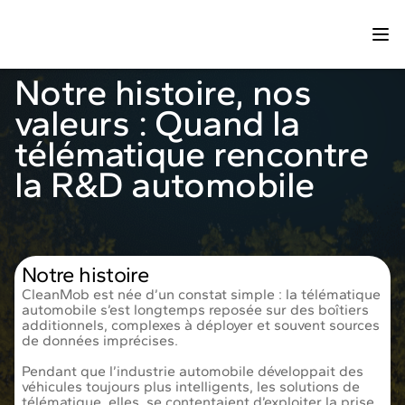
Notre histoire, nos
valeurs : Quand la
télématique rencontre
la R&D automobile
Notre histoire
CleanMob est née d’un constat simple : la télématique
automobile s’est longtemps reposée sur des boîtiers
additionnels, complexes à déployer et souvent sources
de données imprécises.
Pendant que l’industrie automobile développait des
véhicules toujours plus intelligents, les solutions de
télématique, elles, se contentaient d’exploiter la prise