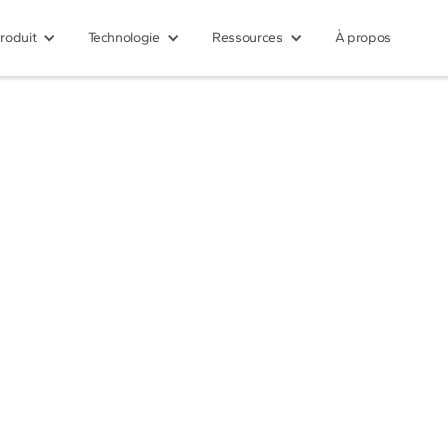
roduit
Technologie
Ressources
À propos
e dédiée
démarche