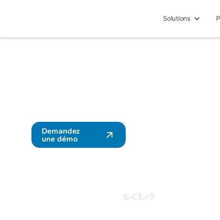
Solutions
P
Une application mobil
pour les conducteurs
Impliquez vos conducteurs dans la 
Demandez
une démo