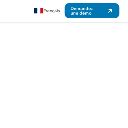
Demandez
Français
une démo