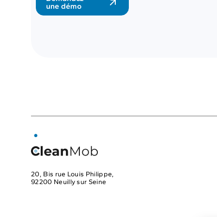
une démo
Solutions
Pr
Automatisation des
Pl
fl
relevés
Ap
kilométriques
Pilotage
AP
des AEN au réel pour
20, Bis rue Louis Philippe,
92200 Neuilly sur Seine
les véhicules de
+33 2 59 50 38 66
fonction
Suivi et
contact@cleanmob.eu
maîtrise des