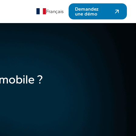
Demandez
Français
une démo
mobile ?