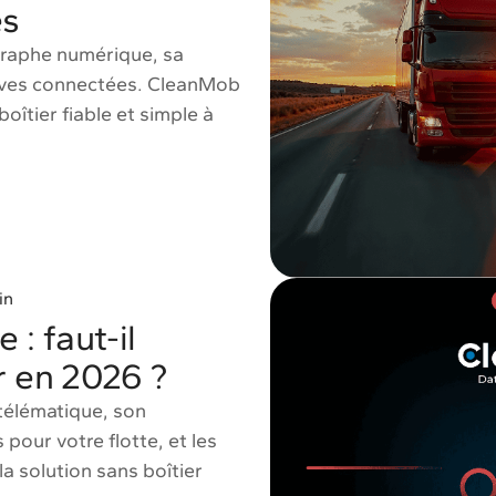
es
graphe numérique, sa
tives connectées. CleanMob
îtier fiable et simple à
in
 : faut-il
r en 2026 ?
 télématique, son
pour votre flotte, et les
 solution sans boîtier