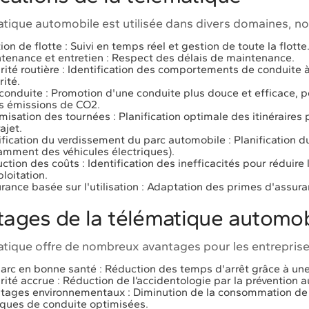
atique automobile est utilisée dans divers domaines, n
ion de flotte : Suivi en temps réel et gestion de toute la flotte
tenance et entretien : Respect des délais de maintenance.
rité routière : Identification des comportements de conduite à
rité.
conduite : Promotion d'une conduite plus douce et efficace,
es émissions de CO2.
misation des tournées : Planification optimale des itinéraires
ajet.
ification du verdissement du parc automobile : Planification 
amment des véhicules électriques).
ction des coûts : Identification des inefficacités pour réduir
ploitation.
rance basée sur l'utilisation : Adaptation des primes d'assur
tages de la télématique automob
atique offre de nombreux avantages pour les entreprise
arc en bonne santé : Réduction des temps d'arrêt grâce à un
rité accrue : Réduction de l’accidentologie par la prévention
tages environnementaux : Diminution de la consommation de 
iques de conduite optimisées.