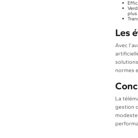
Effi
Verd
plus
Tran
Les é
Avec l'av
artificie
solutions
normes e
Conc
La téléma
gestion d
modeste 
performan