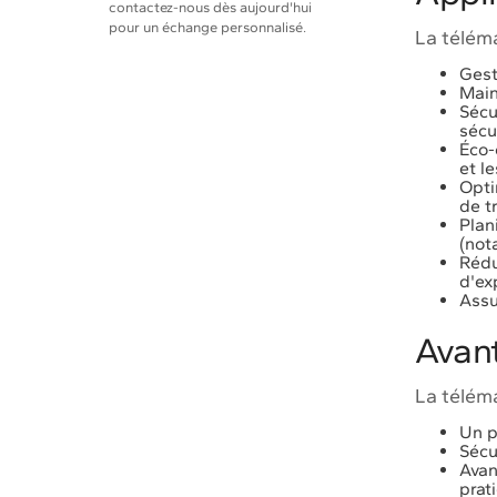
contactez-nous dès aujourd'hui
pour un échange personnalisé.
La télém
Gest
Main
Sécu
sécu
Éco-
et l
Opti
de tr
Plan
(not
Rédu
d'ex
Assu
Avan
La télém
Un p
Sécu
Avan
prat