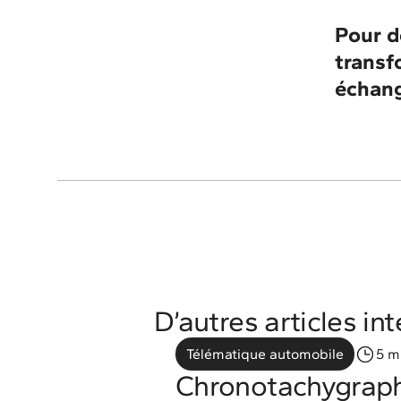
Pour d
transf
échang
D’autres articles in
Télématique automobile
5 m
Chronotachygraph