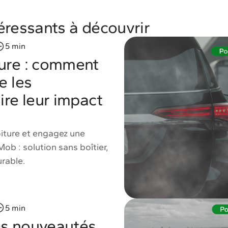
téressants à découvrir
5 min
ture : comment
e les
ire leur impact
iture et engagez une
ob : solution sans boîtier,
rable.
5 min
es nouveautés