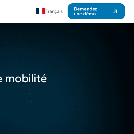
Demandez
Français
une démo
e mobilité