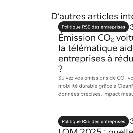
D’autres articles in
Politique RSE des entreprises
Émission CO₂ voi
la télématique aid
entreprises à rédu
?
Suivez vos émissions de CO₂ vo
mobilité durable grâce à CleanM
données précises, impact mesu
Politique RSE des entreprises
LOM 2025 : quell