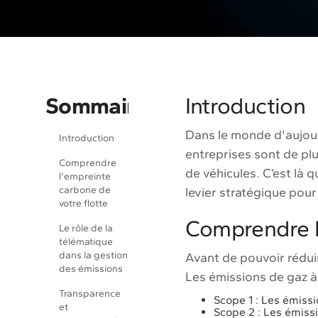
Sommaire
Introduction
Dans le monde d'aujour
Introduction
entreprises sont de plu
Comprendre
de véhicules. C’est là
l'empreinte
carbone de
levier stratégique pour
votre flotte
Comprendre l
Le rôle de la
télématique
dans la gestion
Avant de pouvoir rédui
des émissions
Les émissions de gaz à 
Transparence
Scope 1 : Les émissio
et
Scope 2 : Les émissi