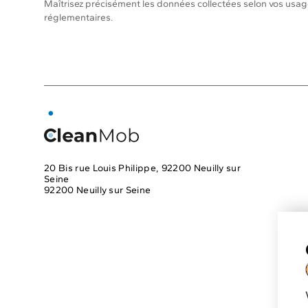
Maîtrisez précisément les données collectées selon vos usage
réglementaires.
Solutions
Electrifica
planning
Op
use of elec
vehicles
Ec
20 Bis rue Louis Philippe, 92200 Neuilly sur
Seine
road
92200 Neuilly sur Seine
safety
Mai
+33 2 59 50 38 66
care
Mileag
contact@cleanmob.eu
and consu
tracking
Planificati
l'électrific
flotte
Optim
recharge d