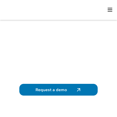
Géolocalisez vos
véhicules pour vos
opérations
quotidiennes
Optimisez vos activités et améliorez la
satisfaction client
Request a demo