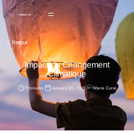
Retour
Impact du Changement
Climatique
7 minutes
January 30, 2026
Marie Curie