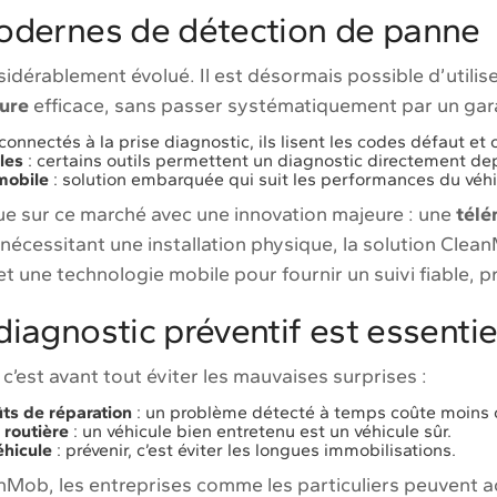
modernes de détection de panne
idérablement évolué. Il est désormais possible d’utilis
ture
efficace, sans passer systématiquement par un gar
connectés à la prise diagnostic, ils lisent les codes défaut et 
les
: certains outils permettent un diagnostic directement d
mobile
: solution embarquée qui suit les performances du véhi
e sur ce marché avec une innovation majeure : une
télé
nécessitant une installation physique, la solution Cle
t une technologie mobile pour fournir un suivi fiable, pr
diagnostic préventif est essentie
 c’est avant tout éviter les mauvaises surprises :
ts de réparation
: un problème détecté à temps coûte moins c
 routière
: un véhicule bien entretenu est un véhicule sûr.
éhicule
: prévenir, c’est éviter les longues immobilisations.
anMob, les entreprises comme les particuliers peuvent a