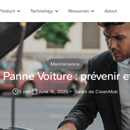
Product
Technology
Resources
About
Maintenance
Panne Voiture : prévenir e
5 min
June 16, 2025
Sarah de CleanMob