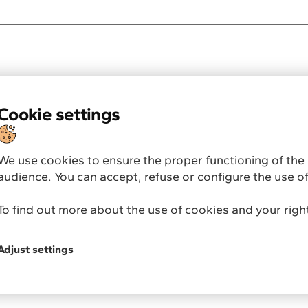
ons
Products
Technologie
fication
Web plateform
La télématique sans b
ng
Optimizing the
Mobile app
La R&D automobile ap
electric
API et
télématique
es
Eco-driving and
intégrations SI
Conformité et RGPD
Cookie settings
Maintenance and
leage records
onsumption
ng
We use cookies to ensure the proper functioning of the 
cation de
ification de la
audience. You can accept, refuse or configure the use of
ptimisation de la
ge des véhicules
To find out more about the use of cookies and your righ
iques
Supervision
boursement des
ges à
le
Amélioration
Adjust settings
écurité routière
’éco-
te
Géolocalisation
hicules