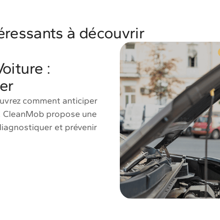
téressants à découvrir
oiture :
per
ouvrez comment anticiper
ls. CleanMob propose une
diagnostiquer et prévenir