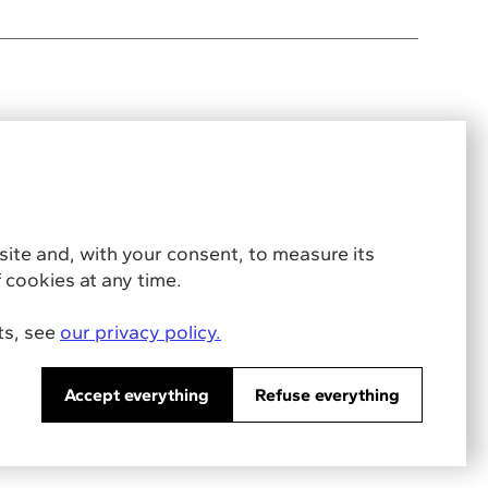
Ressources
About
oitiers
Blogs
Legal notices
pliquée à la
Mentions Légales
Confidentiality
policy
site and, with your consent, to measure its
 cookies at any time.
ts, see
our privacy policy.
Accept everything
Refuse everything