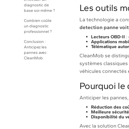
Les outils 
diagnostic de
base soi-même ?
La technologie a cons
Combien coûte
un diagnostic
detection panne voi
professionnel ?
Lecteurs OBD-II
: 
Applications mobi
Conclusion :
Télématique auto
Anticipez les
pannes avec
CleanMob se distingu
CleanMob
systèmes classiques 
véhicules connectés e
Pourquoi le 
Anticiper les pannes,
Réduction des coû
Meilleure sécurité
Disponibilité du v
Avec la solution Cle