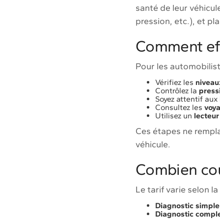
santé de leur véhicu
pression, etc.), et p
Comment eff
Pour les automobilist
Vérifiez les
niveau
Contrôlez la
press
Soyez attentif aux
Consultez les
voya
Utilisez un
lecteur
Ces étapes ne rempla
véhicule.
Combien coû
Le tarif varie selon l
Diagnostic simple
Diagnostic compl