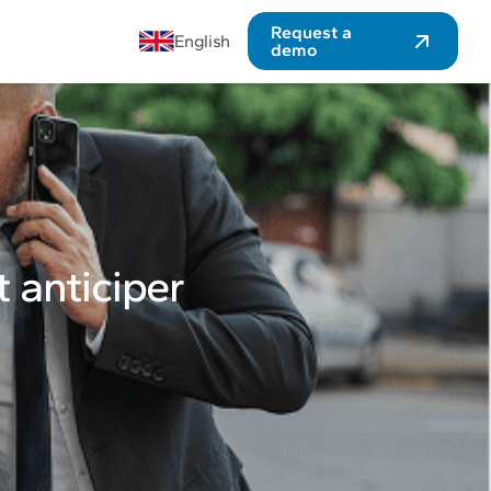
Request a
English
demo
t anticiper