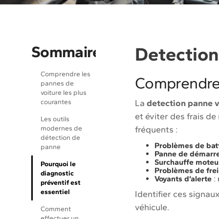
Sommaire
Detection 
Comprendre les
Comprendre 
pannes de
voiture les plus
courantes
La
detection panne v
et éviter des frais d
Les outils
modernes de
fréquents :
détection de
Problèmes de bat
panne
Panne de démarreu
Surchauffe moteu
Pourquoi le
Problèmes de fre
diagnostic
Voyants d’alerte
: 
préventif est
essentiel
Identifier ces signau
véhicule.
Comment
effectuer un