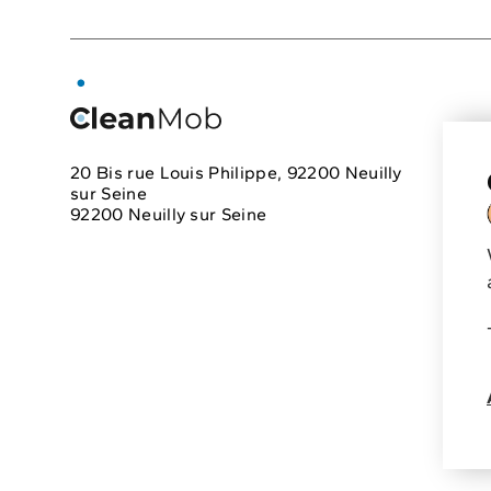
Soluti
Electri
planni
use of 
vehicl
road
20 Bis rue Louis Philippe, 92200 Neuilly
safety
sur Seine
care
Mi
92200 Neuilly sur Seine
and c
+33 2 59 50 38 66
tracki
contact@cleanmob.eu
Planifi
l'électr
flotte
O
rechar
électr
et rem
rechar
domici
de la s
et de l
condui
des vé