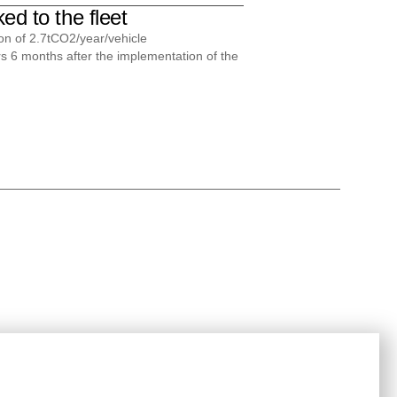
ed to the fleet
ion of 2.7tCO2/year/vehicle
rs 6 months after the implementation of the
Ressources
About
iers
Blogs
Legal notices
iquée à la
Mentions Légales
Confidentiality
policy