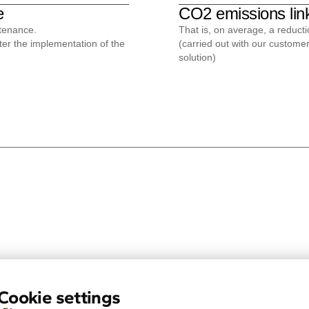
e
CO2 emissions link
ntenance.
That is, on average, a reduct
ter the implementation of the
(carried out with our custome
solution)
Products
Technologie
tion
Web plateform
La télématique sans boit
Mobile app
La R&D automobile appl
ptimizing the
API et intégrations
télématique
tric
SI
Conformité et RGPD
o-driving and
ntenance and
ge records
umption
Cookie settings