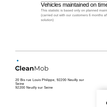
Vehicles maintained on tim
This statistic is based only on planned mai
(carried out with our customers 6 months af
solution)
Solutions
Electrifica
planning
O
use of elec
vehicles
Ec
20 Bis rue Louis Philippe, 92200 Neuilly sur
road
Seine
92200 Neuilly sur Seine
safety
Mai
+33 2 59 50 38 66
care
Milea
contact@cleanmob.eu
and cons
tracking